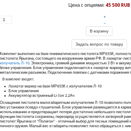
Цена с опциями:
45 500 RUB
+
–
В корзину
Задать вопрос по товару
Комплект выполнен на базе пневматического пистолета МР655К, полнос
пистолета Ярыгина, состоящего на вооружении армии РФ. В лазертаг-пис
излучатель Л-10
. Электроника, громкий динамик мощностью 3 Вт и аккум
блоке управления. Блок управления подключается к лазертаг маркеру ви
металлическим разъемом. Подключение повязки с датчиками поражения п
В комплект входят:
на базе
МР655К
с излучателем Л-10
Лазертаг маркер
Блок управления
Аккумулятор встроенный Li-Ion 2.2Ач
Оснащение пистолета малогабаритным излучателем Л-10 позволило полн
без установки псевдо-глушителей. Блок управления размещается в карма
использованию и предотвращает потерю достаточно небольшого пистолет
функции пистолета сохранены, перезаряд осуществляется затворной рам
пистолет
Ярыгина от "Полигон" - отличный выбор для тесных помещений 
личного оружия. Малый вес и габариты позволяют легко обращаться с ни