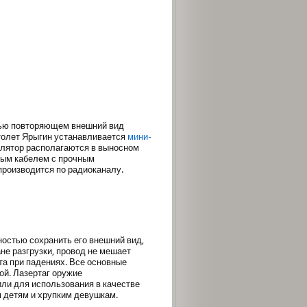
тью повторяющем внешний вид
толет Ярыгин устанавливается
мини-
улятор располагаются в выносном
тым кабелем с прочным
роизводится по радиоканалу.
остью сохранить его внешний вид,
не разгрузки, провод не мешает
а при падениях. Все основные
ой. Лазертаг оружие
или для использования в качестве
м детям и хрупким девушкам.