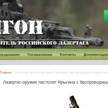
орудование
Госзаказчикам
Контакты
Документация
Главная
>
Лазертаг-оружие пистолет Ярыгина с беспроводным подключе
Лазертаг-оружие пистолет Ярыгина с беспроводн