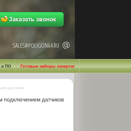
SALES@POLIGON64.RU
 и ПО
Готовые наборы лазертаг
нием датчиков
ым подключением датчиков