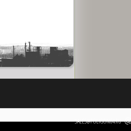
SALES@POLIGON64.RU