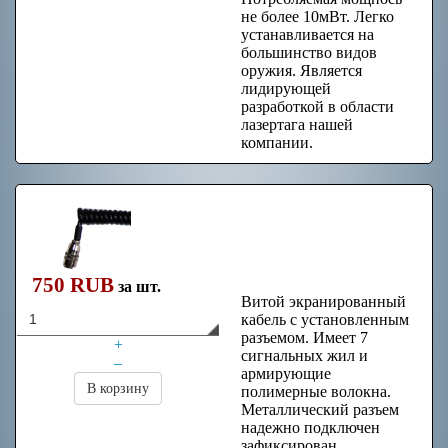
не более 10мВт. Легко
устанавливается на
большинство видов
оружия. Является
лидирующей
разработкой в области
лазертага нашей
компании.
Кабель витой
7+1pin 2м с
разъёмом
750 RUB
за шт.
Витой экранированный
кабель с установленным
разъемом. Имеет 7
+
сигнальных жил и
–
армирующие
В корзину
полимерные волокна.
Металлический разъем
надежно подключен
зафиксирован.