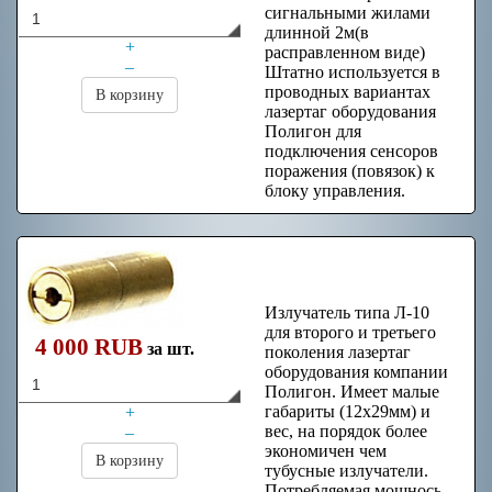
сигнальными жилами
длинной 2м(в
+
расправленном виде)
–
Штатно используется в
проводных вариантах
В корзину
лазертаг оборудования
Полигон для
подключения сенсоров
поражения (повязок) к
блоку управления.
Излучатель Л-10
Излучатель типа Л-10
для второго и третьего
4 000 RUB
за шт.
поколения лазертаг
оборудования компании
Полигон. Имеет малые
габариты (12х29мм) и
+
вес, на порядок более
–
экономичен чем
В корзину
тубусные излучатели.
Потребляемая мощнось