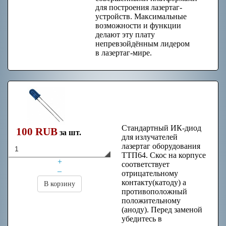
для построения лазертаг-
устройств. Максимальные
возможности и функции
делают эту плату
непревзойдённым лидером
в лазертаг-мире.
ИК-диод для
излучателей
Стандартный ИК-диод
100 RUB
за шт.
для излучателей
лазертаг оборудования
ТТП64. Скос на корпусе
+
соответствует
–
отрицательному
контакту(катоду) а
В корзину
противоположный
положительному
(аноду). Перед заменой
убедитесь в