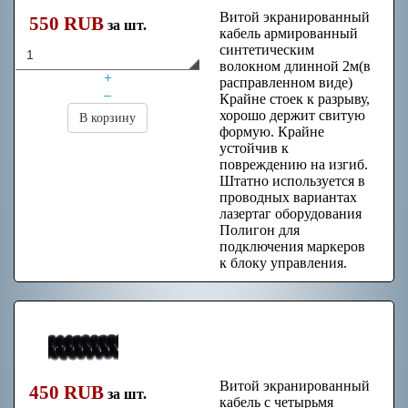
Витой экранированный
550 RUB
за шт.
кабель армированный
синтетическим
волокном длинной 2м(в
+
расправленном виде)
–
Крайне стоек к разрыву,
хорошо держит свитую
В корзину
формую. Крайне
устойчив к
повреждению на изгиб.
Штатно используется в
проводных вариантах
лазертаг оборудования
Полигон для
подключения маркеров
к блоку управления.
Кабель витой
4+1pin (2 метра)
Витой экранированный
450 RUB
за шт.
кабель с четырьмя