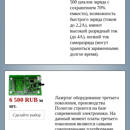
500 циклов заряда с
сохранением 70%
емкости), возможность
быстрого заряда (током
до 2,2А), имеют
высокий разрядный ток
(до 4А), низкий ток
саморазряда (могут
храниться заряженными
долгое время).
Плата третьего
поколения «Полигон»
Лазертаг оборудование третьего
6 500 RUB
за
поколения, производства
шт.
Полигон строится на базе
современной электроники. На
Сделайте выбор
данный момент платы третьего
поколения являются самыми
совершенными платформами