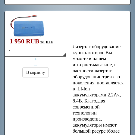
Литий-ионный
аккумулятор
2.2Ач 7.4В
1 950 RUB
за шт.
Лазертаг оборудование
купить которое Вы
можете в нашем
+
–
интернет-магазине, в
частности лазертаг
В корзину
оборудование третьего
поколения,
поставляется
в LI-Ion
аккумуляторами 2,2Ач,
8.4В. Благодаря
современной
технологии
производства,
аккумуляторы имеют
большой ресурс (более