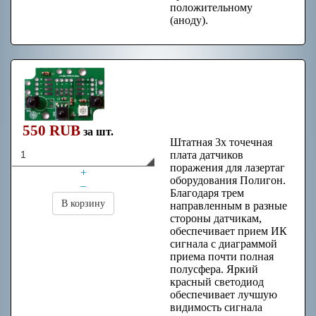
положительному
(аноду).
Плата датчиков
поражения (3
датчика)
550 RUB
за шт.
Штатная 3х точечная
плата датчиков
поражения для лазертаг
+
оборудования Полигон.
–
Благодаря трем
В корзину
направленным в разные
стороны датчикам,
обеспечивает прием ИК
сигнала с диаграммой
приема почти полная
полусфера. Яркий
красный светодиод
обеспечивает лучшую
видимость сигнала