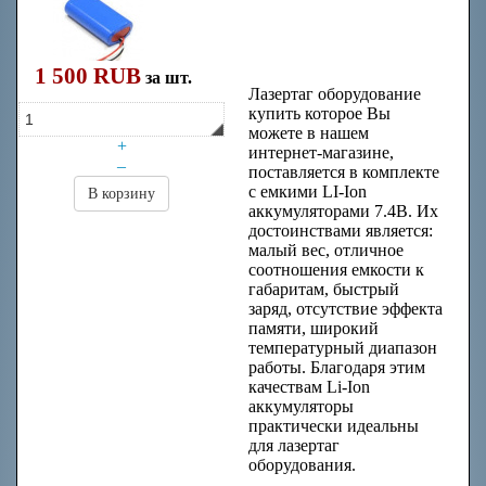
Литий-ионный
аккумулятор
0.75Ач 7.4В
1 500 RUB
за шт.
Лазертаг оборудование
купить которое Вы
можете в нашем
+
интернет-магазине,
–
поставляется в комплекте
с емкими LI-Ion
В корзину
аккумуляторами 7.4В. Их
достоинствами является:
малый вес, отличное
соотношения емкости к
габаритам, быстрый
заряд, отсутствие эффекта
памяти, широкий
температурный диапазон
работы. Благодаря этим
качествам Li-Ion
аккумуляторы
практически идеальны
для лазертаг
оборудования.