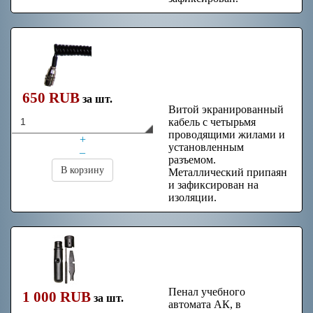
Кабель витой
4+1pin 2м с
разъёмом
650 RUB
за шт.
Витой экранированный
кабель с четырьмя
проводящими жилами и
+
установленным
–
разъемом.
В корзину
Металлический припаян
и зафиксирован на
изоляции.
Пенал учебного
автомата АК
Пенал учебного
1 000 RUB
за шт.
автомата АК, в