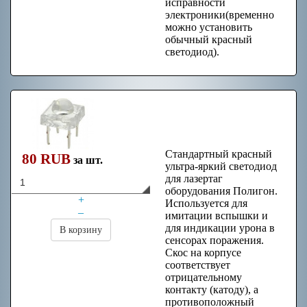
исправности
электроники(временно
можно установить
обычный красный
светодиод).
Ультра-яркий
светодиод
Стандартный красный
80 RUB
за шт.
ультра-яркий светодиод
для лазертаг
оборудования Полигон.
+
Используется для
–
имитации вспышки и
для индикации урона в
В корзину
сенсорах поражения.
Скос на корпусе
соответствует
отрицательному
контакту (катоду), а
противоположный