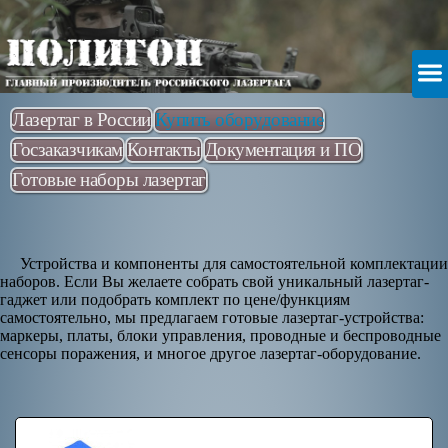
Лазертаг в России
Купить оборудование
Госзаказчикам
Контакты
Документация и ПО
Готовые наборы лазертаг
Устройства и компоненты для самостоятельной комплектации
наборов. Если Вы желаете собрать свой уникальный лазертаг-
гаджет или подобрать комплект по цене/функциям
самостоятельно, мы предлагаем готовые лазертаг-устройства:
маркеры, платы, блоки управления, проводные и беспроводные
сенсоры поражения, и многое другое лазертаг-оборудование.