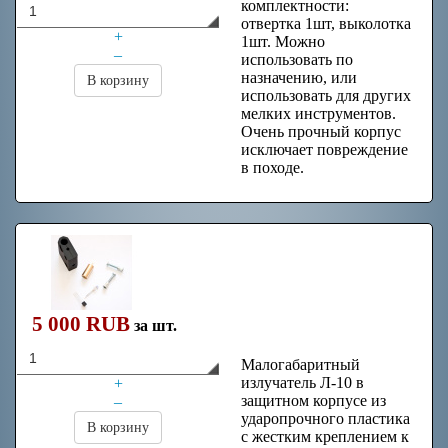
комплектности:
отвертка 1шт, выколотка
+
1шт. Можно
–
использовать по
назначению, или
В корзину
использовать для других
мелких инструментов.
Очень прочный корпус
исключает повреждение
в походе.
Излучатель Л-10 в
защитном корпусе
для крепления на
5 000 RUB
лазертаг-маркер
за шт.
Малогабаритный
излучатель Л-10 в
+
защитном корпусе из
–
ударопрочного пластика
В корзину
с жестким креплением к