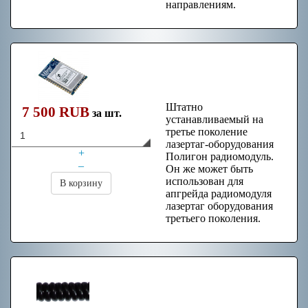
направлениям.
Радиомодуль V3
Xbee Pro
Штатно
7 500 RUB
за шт.
устанавливаемый на
третье поколение
лазертаг-оборудования
+
Полигон радиомодуль.
–
Он же может быть
использован для
В корзину
апгрейда радиомодуля
лазертаг оборудования
третьего поколения.
Кабель витой
7+1pin (2 метра)