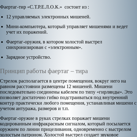
Фаертаг-тир «С.Т.Р.Е.Л.О.К.» состоит из :
12 управляемых электронных мишеней.
Мини-компьютера, который управляет мишенями и ведет
учет их поражений.
Фаертаг-оружия, в котором холостой выстрел
синхронизирован с «электронным».
Зарядное устройство.
Принцип работы фаертаг – тира
Стрелок располагается в центре помещения, вокруг него на
равном расстоянии размещены 12 мишеней. Мишени
последовательно соединены кабелем по типу «гирлянды». Это
позволяет достаточно гибко подстраиваться под внутренний
контур практически любого помещения, устанавливая мишени с
учетом антуража, размеров и т.п.
Фаертаг-оружие в руках стрелках поражает мишени
кодированным инфракрасным сигналом, который посылается
оружием по линии прицеливания, одновременно с выстрелом
холостым патроном. Холостой выстрел создает звуковое