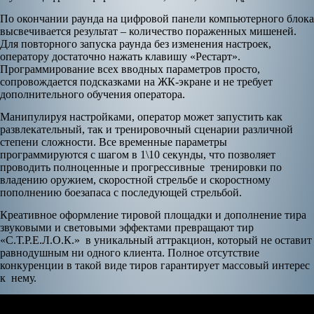
По окончании раунда на цифровой панели компьютерного блока
высвечивается результат – количество пораженных мишеней.
Для повторного запуска раунда без изменения настроек,
оператору достаточно нажать клавишу «Рестарт».
Программирование всех вводных параметров просто,
сопровождается подсказками на ЖК-экране и не требует
дополнительного обучения оператора.
Манипулируя настройками, оператор может запустить как
развлекательный, так и тренировочный сценарии различной
степени сложности. Все временные параметры
программируются с шагом в 1\10 секунды, что позволяет
проводить полноценные и прогрессивные тренировки по
владению оружием, скоростной стрельбе и скоростному
пополнению боезапаса с последующей стрельбой.
Креативное оформление тировой площадки и дополнение тира
звуковыми и световыми эффектами превращают тир
«С.Т.Р.Е.Л.О.К.» в уникальный аттракцион, который не оставит
равнодушным ни одного клиента. Полное отсутствие
конкуренции в такой виде тиров гарантирует массовый интерес
к нему.