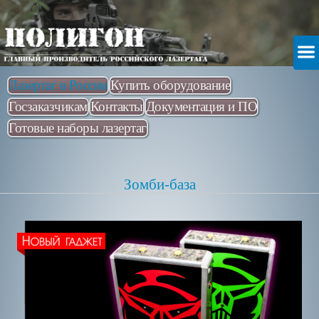
Лазертаг в России
Купить оборудование
Госзаказчикам
Контакты
Документация и ПО
Готовые наборы лазертаг
Зомби-база