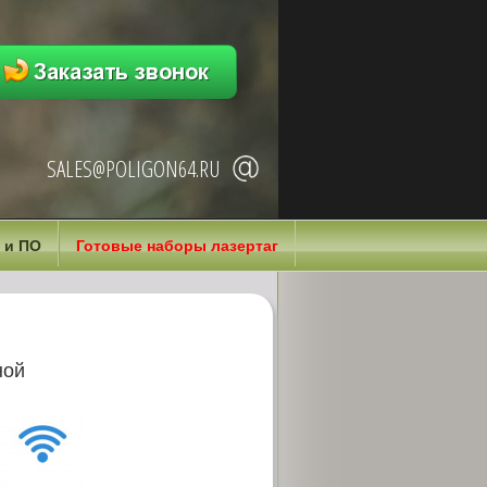
SALES@POLIGON64.RU
 и ПО
Готовые наборы лазертаг
ной