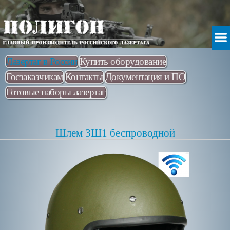
Лазертаг в России
Купить оборудование
Госзаказчикам
Контакты
Документация и ПО
Готовые наборы лазертаг
Шлем ЗШ1 беспроводной