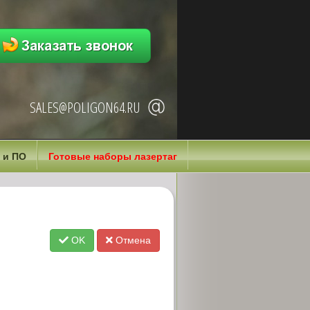
SALES@POLIGON64.RU
 и ПО
Готовые наборы лазертаг
OK
Отмена