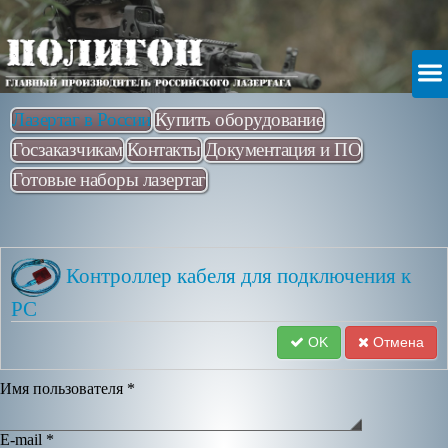
Лазертаг в России
Купить оборудование
Госзаказчикам
Контакты
Документация и ПО
Готовые наборы лазертаг
Контроллер кабеля для подключения к
PC
OK
Отмена
Имя пользователя
*
E-mail
*