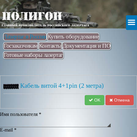
Лазертаг в России
Купить оборудование
Госзаказчикам
Контакты
Документация и ПО
Готовые наборы лазертаг
Кабель витой 4+1pin (2 метра)
OK
Отмена
Имя пользователя
*
E-mail
*