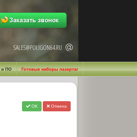
SALES@POLIGON64.RU
 и ПО
Готовые наборы лазертаг
OK
Отмена