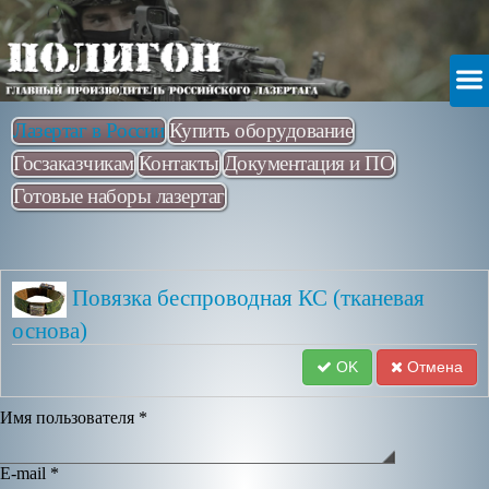
Лазертаг в России
Купить оборудование
Госзаказчикам
Контакты
Документация и ПО
Готовые наборы лазертаг
Повязка беспроводная КС (тканевая
основа)
OK
Отмена
Имя пользователя
*
E-mail
*