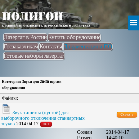
Лазертаг в России
Купить оборудование
Госзаказчикам
Контакты
Документация и ПО
Готовые наборы лазертаг
Категория: Звуки для 2й/3й версии
оборудования
Файлы:
Звук тишины (пустой) для
Скачать
выборочного отключения стандартных
звуков
2014.04.17
HOT
Создан
2014-04-17
Размер
14:40:10