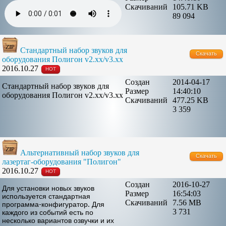
Скачиваний
105.71 KB
89 094
Стандартный набор звуков для
Скачать
оборудования Полигон v2.xx/v3.xx
2016.10.27
HOT
Создан
2014-04-17
Стандартный набор звуков для
Размер
14:40:10
оборудования Полигон v2.xx/v3.xx
Скачиваний
477.25 KB
3 359
Альтернативный набор звуков для
Скачать
лазертаг-оборудования "Полигон"
2016.10.27
HOT
Создан
2016-10-27
Для установки новых звуков
Размер
16:54:03
используется стандартная
Скачиваний
7.56 MB
программа-конфигуратор. Для
3 731
каждого из событий есть по
несколько вариантов озвучки и их