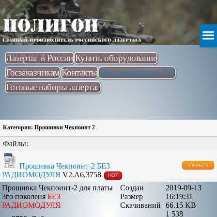
Лазертаг в России
Купить оборудование
Госзаказчикам
Контакты
Документация и ПО
Готовые наборы лазертаг
Категория: Прошивки Чекпоинт 2
Файлы:
Прошивка Чекпоинт-2 БЕЗ
Скачать
РАДИОМОДУЛЯ
V2.A6.3758
HOT
Прошивка Чекпоинт-2 для платы
Создан
2019-09-13
3го поколеня
БЕЗ
Размер
16:19:31
РАДИОМОДУЛЯ
Скачиваний
66.15 KB
1 538