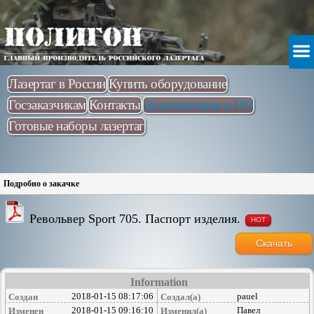
Лазертаг в России
Купить оборудование
Госзаказчикам
Контакты
Документация и ПО
Готовые наборы лазертаг
Подробно о закачке
Револьвер Sport 705. Паспорт изделия.
HOT
Скачать
Information
2018-01-15 08:17:06
pauel
Создан
Создал(а)
2018-01-15 09:16:10
Павел
Изменен
Изменил(а)