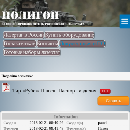
Лазертаг в России
Купить оборудование
Госзаказчикам
Контакты
Документация и ПО
Готовые наборы лазертаг
Подробно о закачке
Тир «Рубеж Плюс». Паспорт изделия.
HOT
Скачать
Information
2018-02-21 08:40:26
pauel
Создан
Создал(а)
2018-02-21 08:41:48
Павел
Изменен
Изменил(а)