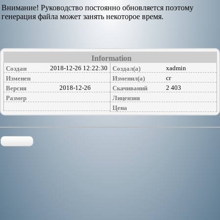
Внимание! Руководство постоянно обновляется поэтому
генерация файла может занять некоторое время.
Information
2018-12-26 12:22:30
xadmin
Создан
Создал(а)
cr
Изменен
Изменил(а)
2018-12-26
2 403
Версия
Скачиваний
Размер
Лицензия
Цена