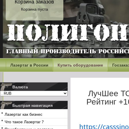
Корзина заказов
Корзина пуста
Лазертаг в России
Купить оборудование
Госзака
Валюта
ЛучШее ТО
Рейтинг +
Быстрая навигация
Лазертаг как бизнес
Что такое Лазертаг ?
https://casssin