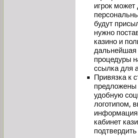
игрок может
персональны
будут присы
нужно поста
казино и пол
дальнейшая 
процедуры н
ссылка для 
Привязка к с
предложены 
удобную соци
логотипом, 
информация 
кабинет кази
подтвердить