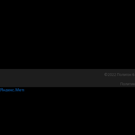
©2022 Полигон 6
Политик