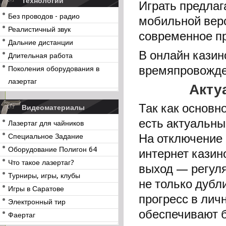
Технологии
Играть предлаг
Без проводов - радио
мобильной верс
Реалистичный звук
современное пр
Дальние дистанции
В онлайн казин
Длительная работа
времяпровожде
Поколения оборудования в
лазертаг
Акту
Так как основн
Видеоматериалы
есть актуальны
Лазертаг для чайников
На отключение
Специальное Задание
Оборудование Полигон 64
интернет казин
Что такое лазертаг?
выход — регуля
Турниры, игры, клубы
не только дуб
Игры в Саратове
прогресс в лич
Электронный тир
обеспечивают б
Фаертаг