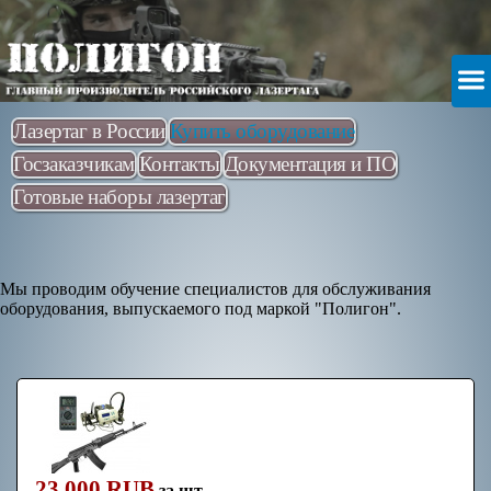
Лазертаг в России
Купить оборудование
Госзаказчикам
Контакты
Документация и ПО
Готовые наборы лазертаг
Мы проводим обучение специалистов для обслуживания
оборудования, выпускаемого под маркой "Полигон".
Обучение
технического
специалиста при
23 000 RUB
за шт.