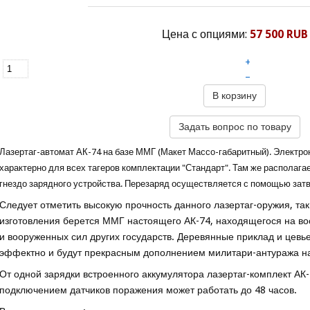
Цена с опциями:
57 500 RUB
+
–
В корзину
Задать вопрос по товару
Лазертаг
-автомат АК-74 на базе ММГ (Макет Массо-габаритный). Электро
характерно для всех тагеров комплектации "Стандарт". Там же располага
гнездо зарядного устройства. Перезаряд осуществляется с помощью затв
Следует отметить высокую прочность данного лазертаг-оружия, так 
изготовления берется ММГ настоящего АК-74, находящегося на во
и вооруженных сил других государств. Деревянные приклад и цевь
эффектно и будут прекрасным дополнением милитари-антуража на
От одной зарядки встроенного аккумулятора лазертаг-комплект АК
подключением датчиков поражения может работать до 48 часов.