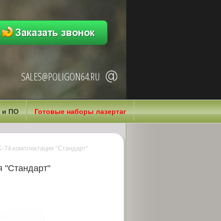
SALES@POLIGON64.RU
 и ПО
Готовые наборы лазертаг
К-74 комплектация "Стандарт"
я "Стандарт"