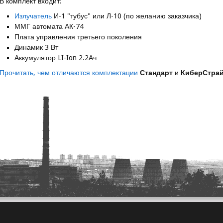
В комплект входит:
Излучатель
И-1 "тубус" или Л-10 (по желанию заказчика)
ММГ автомата АК-74
Плата управления третьего поколения
Динамик 3 Вт
Аккумулятор LI-Ion 2.2Ач
Прочитать, чем отличаются комплектации
Стандарт
и
КиберСтра