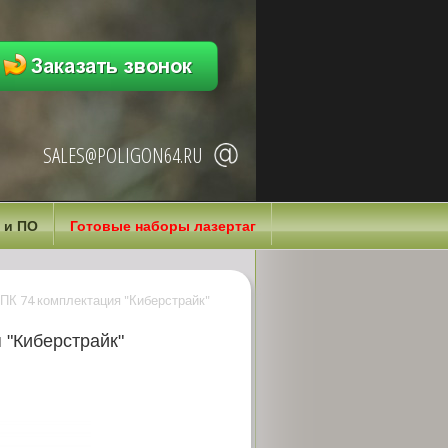
SALES@POLIGON64.RU
 и ПО
Готовые наборы лазертаг
ПК 74 комплектация "Киберстрайк"
 "Киберстрайк"