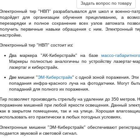
Задать вопрос по товару
Электронный тир "НВП" разрабатывался для школ и военно-патр
подойдет для организации обучения прицеливанию, а возмо
перезарядки и полное сохранение всех узлов автомата позвол
получить первичные навыки обращения с ним. Электронный ти
настройке.
Электронный тир "НВП" состоит из:
Два маркера "АК-Киберстрайк" на базе
массо-габаритног
Маркеры полностью аналогичны по устройству лазертаг-ма
лазертаг и киберстрайк.
Две мишени "
ЭМ-Киберстрайк
" с одной зоной поражения.
Эти 
попадания инфра-красного луча на фотодатчики. Могут быт
попаданий для полного их поражения.
Тир позволяет производить стрельбу на удалении до 350 метров. 
поражение мишеней при любой яркости освещения. Данный электр
как в закрытом помещении, так и на улице. Хорошая влагозащи
использовать его практически в любых погодных условиях.
Электронные мишени "ЭМ-Киберстрайк" обеспечивают регистрац
подается звуковой и световой сигнал.