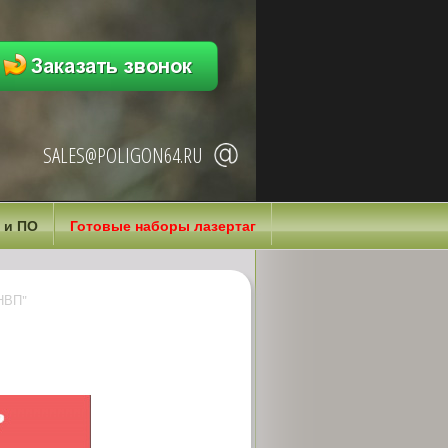
SALES@POLIGON64.RU
 и ПО
Готовые наборы лазертаг
НВП"