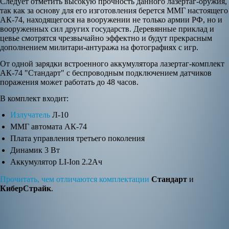
Следует отметить высокую прочность данного лазертаг-оружия,
так как за основу для его изготовления берется ММГ настоящего
АК-74, находящегося на вооружении не только армии РФ, но и
вооруженных сил других государств. Деревянные приклад и
цевье смотрятся чрезвычайно эффектно и будут прекрасным
дополнением милитари-антуража на фотографиях с игр.
От одной зарядки встроенного аккумулятора лазертаг-комплект
АК-74 "Стандарт" с беспроводным подключением датчиков
поражения может работать до 48 часов.
В комплект входит:
Излучатель
Л-10
ММГ автомата АК-74
Плата управления третьего поколения
Динамик 3 Вт
Аккумулятор LI-Ion 2.2Ач
Прочитать, чем отличаются комплектации
Стандарт
и
КиберСтрайк
.