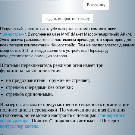
В корзину
Задать вопрос по товару
Популярный в прокатных клубе лазертаг
-автомат комплектации
"
Киберстрайк
". Выполнен на базе ММГ (Макет Массо-габаритный)
АК-74
.
Электроника размещается в пластиковом прикладе, что характерно для
всех тагеров комплектации "Киберстрайк". Там же располагается динамик
мощностью 3 Вт и гнездо зарядного устройства. Перезаряд
осуществляется с помощью затвора.
Штатный переключатель режимов огня имеет три
функциональных положения:
на предохранителе - оружие не стреляет;
стрельба очередями без отсечки;
стрельба одиночными.
В лазертаг-автомате предусмотрена возможность организации
полного цикла перезарядки. По умолчанию данная функция
отключена, но ее можно настроить с помощью
стандартного
кофигуратора
"Полигон", подключив автомат к ПК через
контроллер кабеля
.