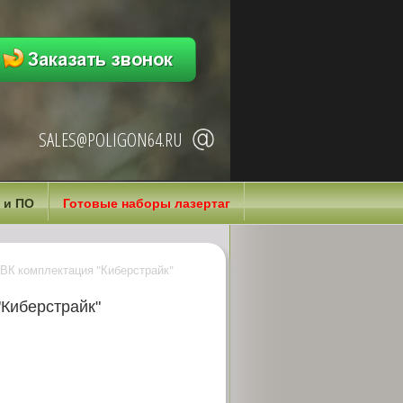
SALES@POLIGON64.RU
 и ПО
Готовые наборы лазертаг
СВК комплектация "Киберстрайк"
"Киберстрайк"