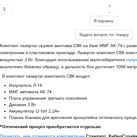
+
–
В корзину
Задать вопрос по товару
Комплект лазертаг оружия винтовка СВК на базе ММГ АК-74 с ра
электроники в пластиковом прикладе. Лазертаг-комплект СВК ком
мощностью 3 Вт. Благодаря использованию малогабаритного
излу
аналогичен боевому образцу, а дальность боя достигает 1000 метр
В комплект лазертаг комплекта СВК входят:
Излучатель Л-10
ММГ автомата АК-74
Плата управления третьего поколения
Динамик 3 Вт
Аккумулятор LI-Ion 2.2Ач
Планка боковая для крепления кронштейна оптического прице
*Оптический прицел приобретается отдельно
Прочитать, чем отличаются комплектации
Стандарт,
КиберСтрай