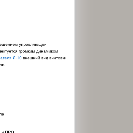
змещением управляющей
плектуется громким динамиком
чателя Л-10
внешний вид винтовки
ов.
ла
к
и
ПРО
.