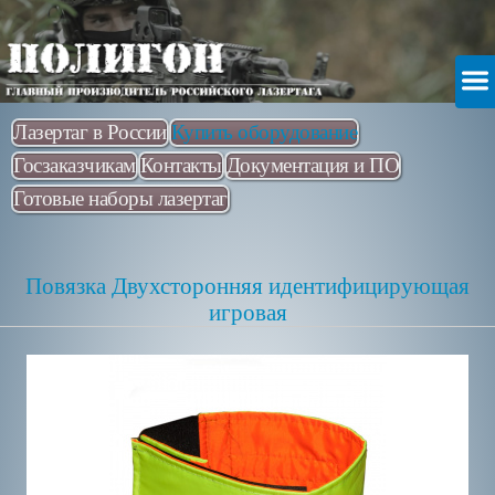
Лазертаг в России
Купить оборудование
Госзаказчикам
Контакты
Документация и ПО
Готовые наборы лазертаг
Повязка Двухсторонняя идентифицирующая
игровая