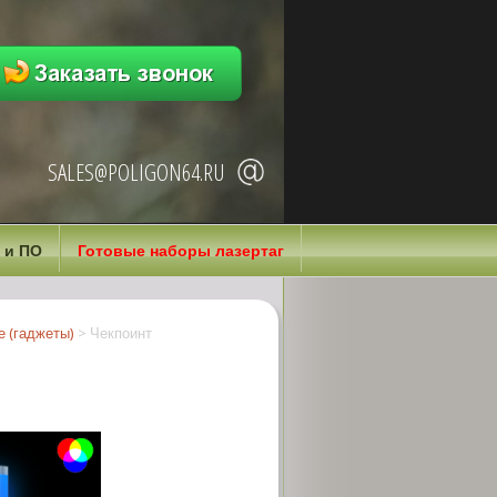
SALES@POLIGON64.RU
 и ПО
Готовые наборы лазертаг
 (гаджеты)
>
Чекпоинт