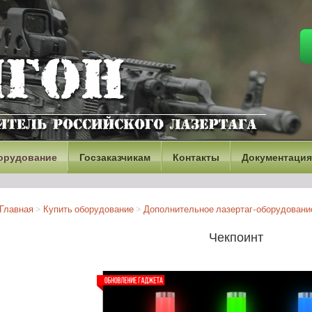
орудование
Госзаказчикам
Контакты
Документация
Главная
>
Купить оборудование
>
Дополнительное лазертаг-оборудование
Чекпоинт