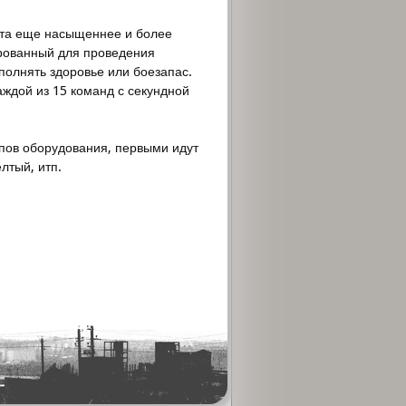
ета еще насыщеннее и более
рованный для проведения
полнять здоровье или боезапас.
аждой из 15 команд с секундной
пов оборудования, первыми идут
лтый, итп.