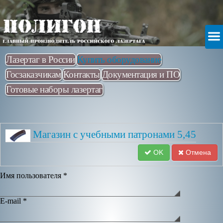
Лазертаг в России
Купить оборудование
Госзаказчикам
Контакты
Документация и ПО
Готовые наборы лазертаг
Магазин с учебными патронами 5,45
OK
Отмена
Имя пользователя
*
E-mail
*