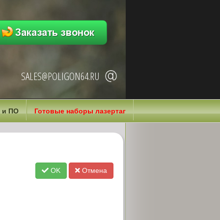
SALES@POLIGON64.RU
 и ПО
Готовые наборы лазертаг
OK
Отмена