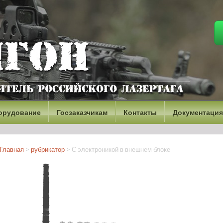
орудование
Госзаказчикам
Контакты
Документация
Главная
>
рубрикатор
>
С электроникой в внешнем блоке