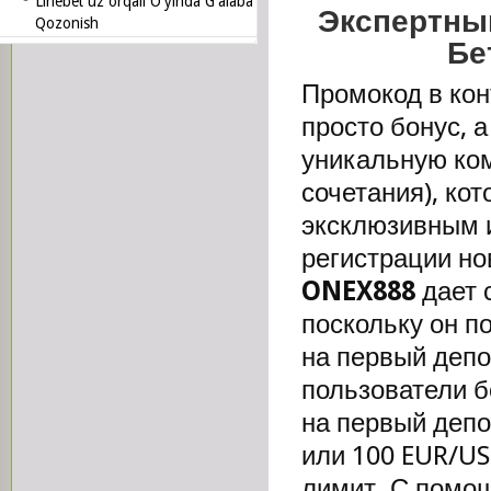
Linebet uz orqali O'yinda G'alaba
Экспертный
Qozonish
Бе
Промокод в кон
просто бонус, 
уникальную ком
сочетания), ко
эксклюзивным 
регистрации но
ONEX888
дает 
поскольку он п
на первый депо
пользователи б
на первый депо
или 100 EUR/US
лимит. С помощ